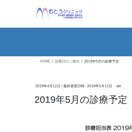
コ
ナ
ン
ビ
テ
ゲ
ン
ー
ツ
シ
へ
ョ
ス
ン
キ
に
ッ
移
HOME
診療日のご案内
2019年5月の診療予定
プ
動
2019年4月12日
/ 最終更新日時 :
2019年5月11日
aki
2019年5月の診療予定